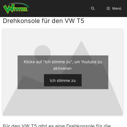
Zum
Menü
Inhalt
springen
Drehkonsole für den VW T5
Klicke auf "Ich stimme zu", um Youtube zu
aktivieren
Ich stimme zu
Für den VW T5 gibt es eine Drehkonsole für die