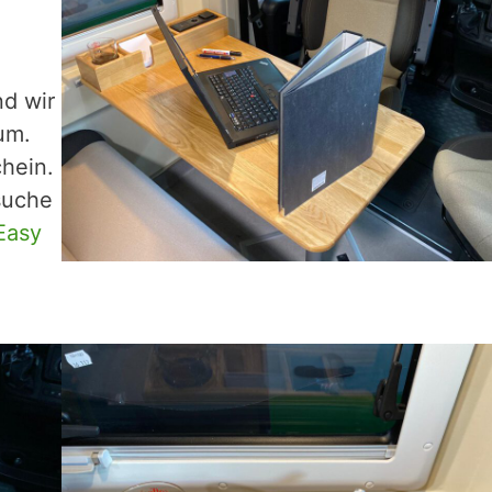
nd wir
um.
chein.
 suche
Easy