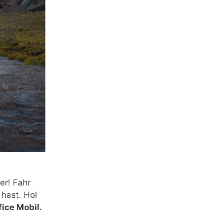
ck
er! Fahr
hast. Hol
fice Mobil.