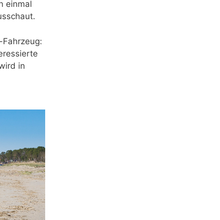
n einmal
usschaut.
s-Fahrzeug:
eressierte
wird in