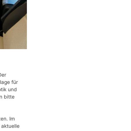
Der
lage für
ptik und
n bitte
zen. Im
 aktuelle