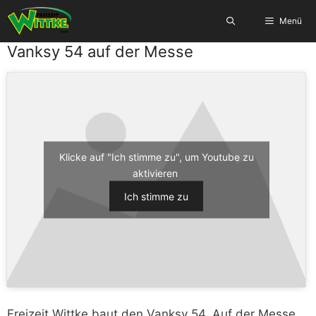
Zum
Menü
Inhalt
springen
Vanksy 54 auf der Messe
Klicke auf "Ich stimme zu", um Youtube zu
aktivieren
Ich stimme zu
Freizeit Wittke baut den Vanksy 54. Auf der Messe